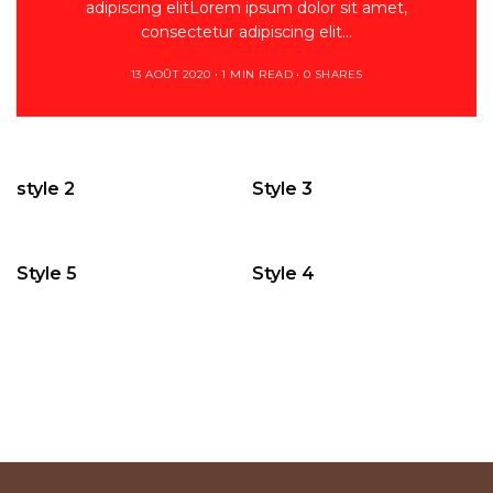
adipiscing elitLorem ipsum dolor sit amet,
consectetur adipiscing elit…
13 AOÛT 2020
1 MIN READ
0 SHARES
style 2
Style 3
Style 5
Style 4