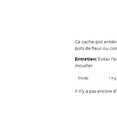
Ce cache-pot entière
pots de fleur ou c
Entretien:
Eviter l’e
mouiller
Poids
1 kg
Il n’y a pas encore d’