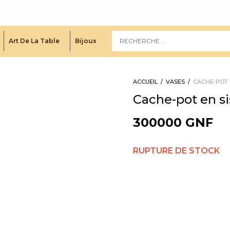
Art De La Table
Bijoux
ACCUEIL
/
VASES
/
CACHE-POT 
Cache-pot en si
300000
GNF
RUPTURE DE STOCK