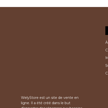
À
C
M
S
C
WelyStore est un site de vente en
ligne. Il a été créé dans le but