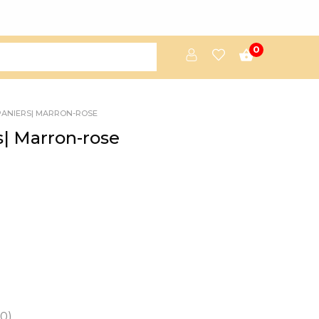
0
PANIERS| MARRON-ROSE
s| Marron-rose
(0)