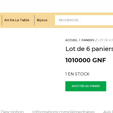
Art De La Table
Bijoux
ACCUEIL
/
PANIERS
/
LOT DE 6 
Lot de 6 panier
1010000
GNF
1 EN STOCK
AJOUTER AU PANIER
Description
Informations complémentaires
Avis 