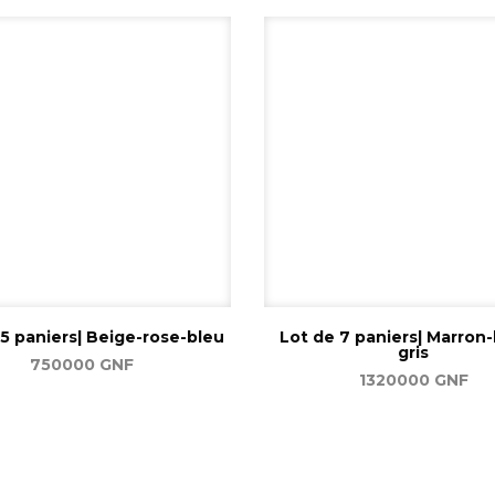
 5 paniers| Beige-rose-bleu
Lot de 7 paniers| Marron
gris
750000
GNF
1320000
GNF
Ajouter au panier
Ajouter au panier