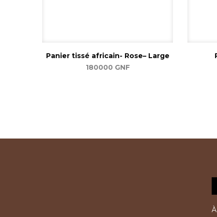
Panier tissé africain- Rose– Large
180000
GNF
Ajouter au panier
À