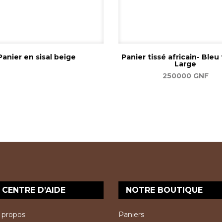
Panier en sisal beige
Panier tissé africain- Bleu
Large
Lire la suite
250000
GNF
Ajouter au panier
CENTRE D’AIDE
NOTRE BOUTIQUE
 propos
Paniers