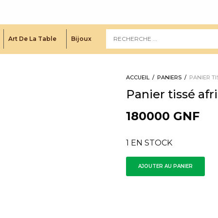
Art De La Table
Bijoux
ACCUEIL
/
PANIERS
/
PANIER TI
Panier tissé af
180000
GNF
1 EN STOCK
AJOUTER AU PANIER