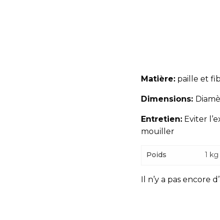
Matière:
paille et fi
Dimensions:
Diamè
Entretien:
Eviter l’e
mouiller
Poids
1 kg
Il n’y a pas encore d’